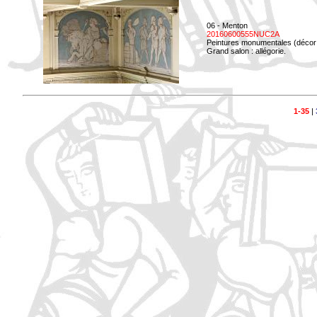
06 - Menton
20160600555NUC2A
Peintures monumentales (décor i
Grand salon : allégorie.
1-35
|