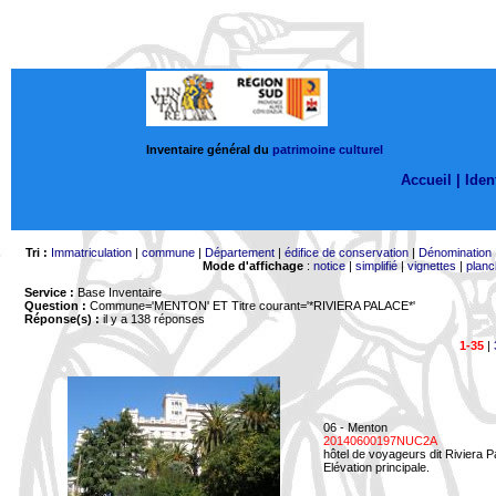
Inventaire général du
patrimoine culturel
Accueil |
Ident
Tri :
Immatriculation
|
commune
|
Département
|
édifice de conservation
|
Dénomination
Mode d'affichage
:
notice
|
simplifié
|
vignettes
|
planc
Service :
Base Inventaire
Question :
Commune='MENTON'
ET Titre courant='*RIVIERA PALACE*'
Réponse(s) :
il y a 138 réponses
1-35
|
06 - Menton
20140600197NUC2A
hôtel de voyageurs dit Riviera 
Elévation principale.