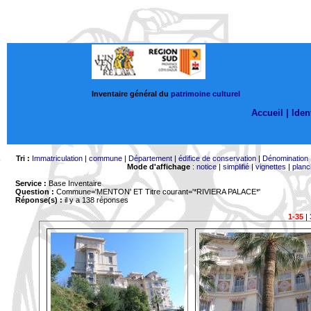
Inventaire général du
patrimoine culturel
Accueil |
Ident
Tri :
Immatriculation
|
commune
|
Département
|
édifice de conservation
|
Dénomination
Mode d'affichage
:
notice
|
simplifié
|
vignettes
|
planc
Service :
Base Inventaire
Question :
Commune='MENTON'
ET Titre courant='*RIVIERA PALACE*'
Réponse(s) :
il y a 138 réponses
1-35
|