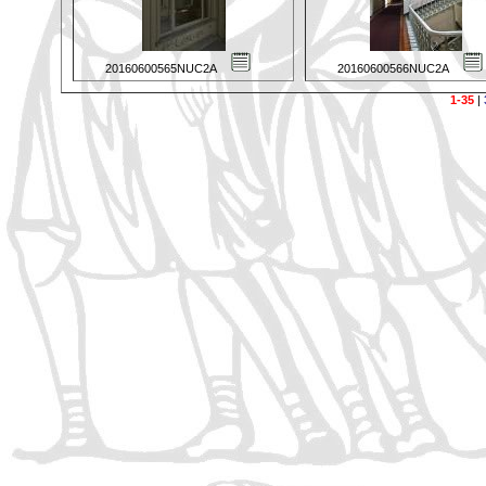
20160600565NUC2A
20160600566NUC2A
1-35
|