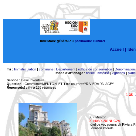
Inventaire général du
patrimoine culturel
Accueil |
Ident
Tri :
Immatriculation
|
commune
|
Département
|
édifice de conservation
|
Dénomination
Mode d'affichage
:
notice
|
simplifié
|
vignettes
|
planc
Service :
Base Inventaire
Question :
Commune='MENTON'
ET Titre courant='*RIVIERA PALACE*'
Réponse(s) :
il y a 138 réponses
1-35
|
06 - Menton
20140600201NUC2A
hôtel de voyageurs dit Riviera 
Elévation latérale.