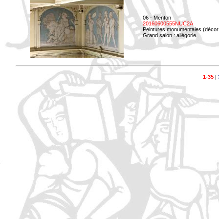
06 - Menton
20160600555NUC2A
Peintures monumentales (décor i
Grand salon : allégorie.
1-35
|