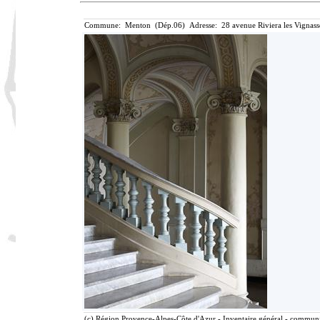
Commune: Menton (Dép.06) Adresse: 28 avenue Riviera les Vignass
(c) Région Provence-Alpes-Côte d'Azur - Inventaire général - communic