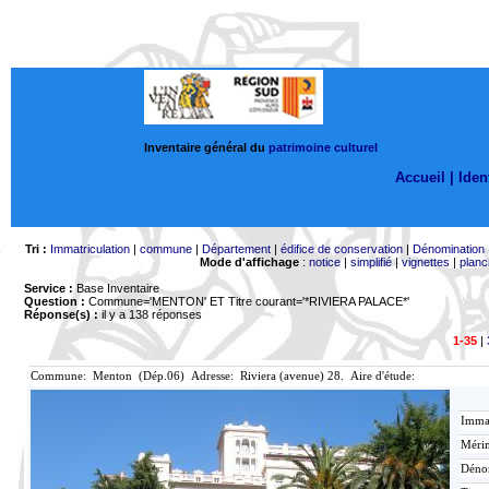
Inventaire général du
patrimoine culturel
Accueil |
Ident
Tri :
Immatriculation
|
commune
|
Département
|
édifice de conservation
|
Dénomination
Mode d'affichage
:
notice
|
simplifié
|
vignettes
|
planc
Service :
Base Inventaire
Question :
Commune='MENTON'
ET Titre courant='*RIVIERA PALACE*'
Réponse(s) :
il y a 138 réponses
1-35
|
Commune: Menton (Dép.06) Adresse: Riviera (avenue) 28. Aire d'étude:
Immat
Mérim
Déno