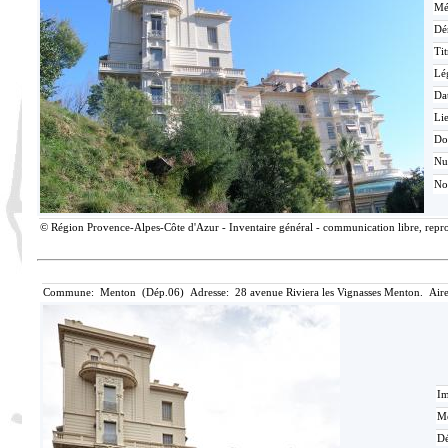
Mé
Dé
Tit
Lé
Da
Lie
Do
N
No
© Région Provence-Alpes-Côte d'Azur - Inventaire général - communication libre, reprod
Commune: Menton (Dép.06) Adresse: 28 avenue Riviera les Vignasses Menton. Aire
Im
Mé
Dé