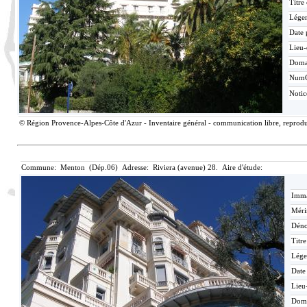
Titre
Lége
Date 
Lieu-
Doma
Num
Noti
© Région Provence-Alpes-Côte d'Azur - Inventaire général - communication libre, reproduc
Commune: Menton (Dép.06) Adresse: Riviera (avenue) 28. Aire d'étude:
Imma
Méri
Déno
Titr
Lége
Date
Lieu
Dom