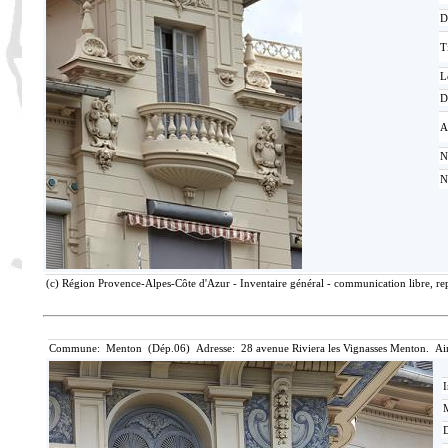
D
T
L
D
A
N
N
(c) Région Provence-Alpes-Côte d'Azur - Inventaire général - communication libre, rep
Commune: Menton (Dép.06) Adresse: 28 avenue Riviera les Vignasses Menton. Ai
I
M