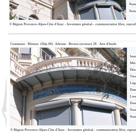
Num
Noti
© Région Provence-Alpes-Côte d'Azur - Inventaire général - communication libre, reproduc
Commune: Menton (Dép.06) Adresse: Riviera (avenue) 28. Aire d'étude:
Imma
Méri
Dén
Titr
Lég
Date
Lieu
Dom
Nu
Not
© Région Provence-Alpes-Côte d'Azur - Inventaire général - communication libre, reprodu