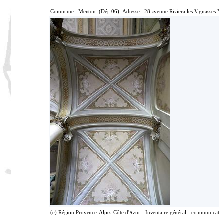
Commune: Menton (Dép.06) Adresse: 28 avenue Riviera les Vignasses 
(c) Région Provence-Alpes-Côte d'Azur - Inventaire général - communicatio