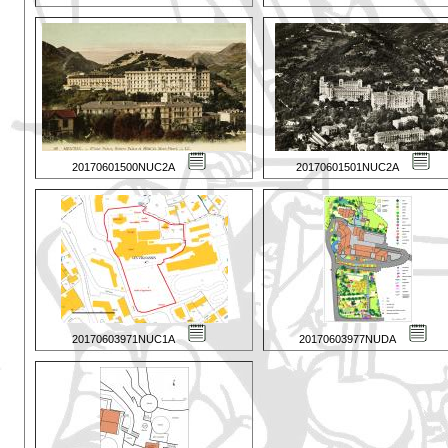
20170601500NUC2A
20170601501NUC2A
20170603971NUC1A
20170603977NUDA