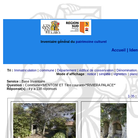
Inventaire général du
patrimoine culturel
Accueil |
Ident
Tri :
Immatriculation
|
commune
|
Département
|
édifice de conservation
|
Dénomination
Mode d'affichage
:
notice
|
simplifié
|
vignettes
|
planc
Service :
Base Inventaire
Question :
Commune='MENTON'
ET Titre courant='*RIVIERA PALACE*'
Réponse(s) :
il y a 138 réponses
1-35
|