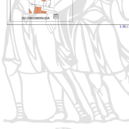
20170603980NUDA
1-35
|