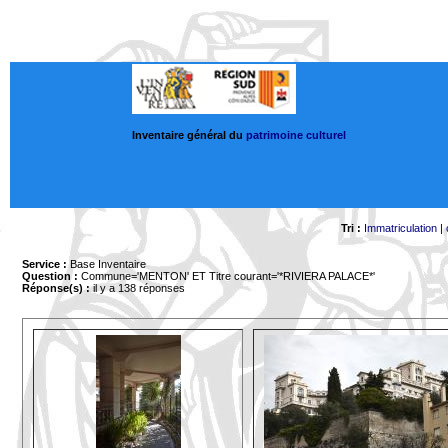
Inventaire général du
patrimoine culturel
Tri :
Immatriculation
|
Service :
Base Inventaire
Question :
Commune='MENTON'
ET Titre courant='*RIVIERA PALACE*'
Réponse(s) :
il y a 138 réponses