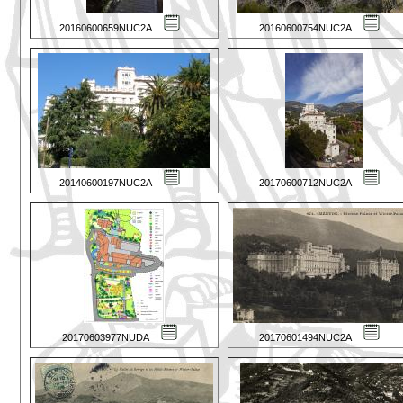
20160600659NUC2A
20160600754NUC2A
20140600197NUC2A
20170600712NUC2A
20170603977NUDA
20170601494NUC2A