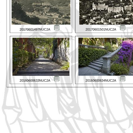
20170601497NUC2A
20170601501NUC2A
20160600633NUC2A
20160600634NUC2A