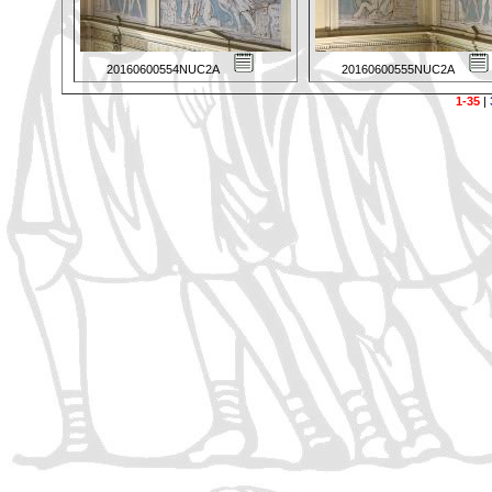
20160600554NUC2A
20160600555NUC2A
1-35
|