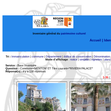
Inventaire général du
patrimoine culturel
Accueil |
Ident
Tri :
Immatriculation
|
commune
|
Département
|
édifice de conservation
|
Dénomination
Mode d'affichage
:
notice
|
simplifié
|
vignettes
|
planc
Service :
Base Inventaire
Question :
Commune='MENTON'
ET Titre courant='*RIVIERA PALACE*'
Réponse(s) :
il y a 138 réponses
1-35
|