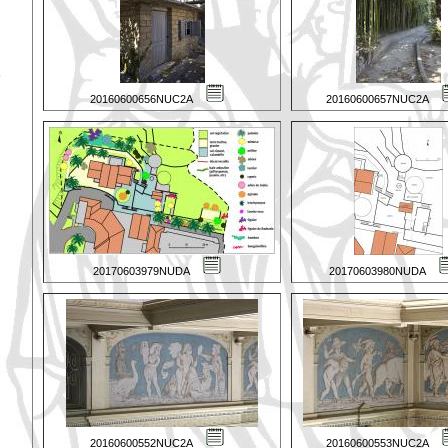
20160600656NUC2A
20160600657NUC2A
20170603979NUDA
20170603980NUDA
20160600552NUC2A
20160600553NUC2A