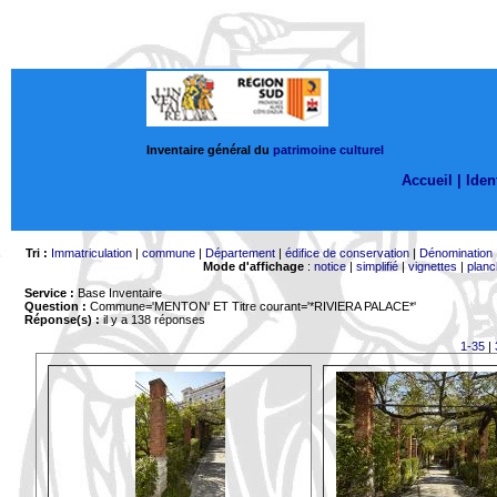
Inventaire général du
patrimoine culturel
Accueil |
Ident
Tri :
Immatriculation
|
commune
|
Département
|
édifice de conservation
|
Dénomination
Mode d'affichage
:
notice
|
simplifié
|
vignettes
|
planc
Service :
Base Inventaire
Question :
Commune='MENTON'
ET Titre courant='*RIVIERA PALACE*'
Réponse(s) :
il y a 138 réponses
1-35
|