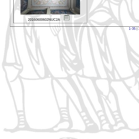
20160600602NUC2A
1-35
|