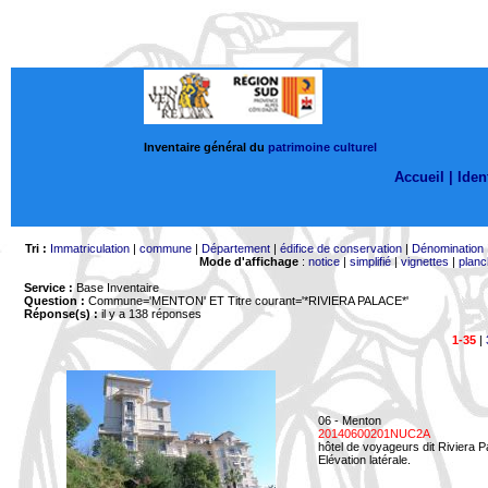
Inventaire général du
patrimoine culturel
Accueil |
Ident
Tri :
Immatriculation
|
commune
|
Département
|
édifice de conservation
|
Dénomination
Mode d'affichage
:
notice
|
simplifié
|
vignettes
|
planc
Service :
Base Inventaire
Question :
Commune='MENTON'
ET Titre courant='*RIVIERA PALACE*'
Réponse(s) :
il y a 138 réponses
1-35
|
06 - Menton
20140600201NUC2A
hôtel de voyageurs dit Riviera 
Elévation latérale.