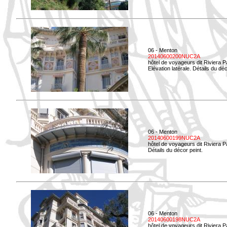
06 - Menton
20140600200NUC2A
hôtel de voyageurs dit Riviera 
Elévation latérale. Détails du déc
06 - Menton
20140600199NUC2A
hôtel de voyageurs dit Riviera 
Détails du décor peint.
06 - Menton
20140600198NUC2A
hôtel de voyageurs dit Riviera 