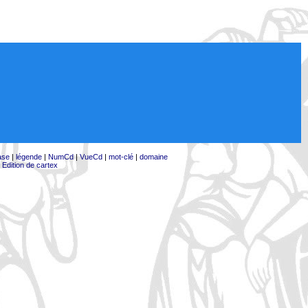
ase
|
légende
|
NumCd
|
VueCd
|
mot-clé
|
domaine
|
Edition de cartex