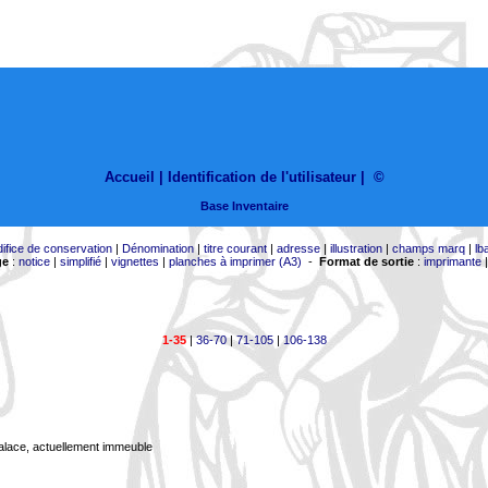
Accueil |
Identification de l'utilisateur
|
©
Base Inventaire
difice de conservation
|
Dénomination
|
titre courant
|
adresse
|
illustration
|
champs marq
|
lb
ge
:
notice
|
simplifié
|
vignettes
|
planches à imprimer (A3)
-
Format de sortie
:
imprimante
1-35
|
36-70
|
71-105
|
106-138
Palace, actuellement immeuble