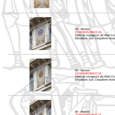
06 - Menton
20160600529NUC2A
Hôtel de voyageurs dit Hôtel Co
Elévations sud. Cinquième nivea
06 - Menton
20160600530NUC2A
Hôtel de voyageurs dit Hôtel Co
Elévations sud. Cinquième nive
06 - Menton
20160600531NUC2A