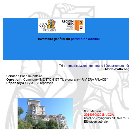
Inventaire général du
patrimoine culturel
Tri :
Immatriculation
|
commune
|
Département
|
é
Mode d'afficha
Service :
Base Inventaire
Question :
Commune='MENTON'
ET Titre courant='*RIVIERA PALACE*'
Réponse(s) :
il y a 138 réponses
06 - Menton
20140600201NUC2A
hôtel de voyageurs dit Riviera 
Elévation latérale.