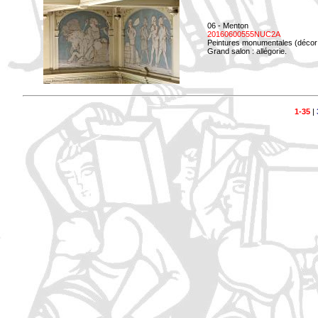
06 - Menton
20160600555NUC2A
Peintures monumentales (décor i
Grand salon : allégorie.
1-35
|