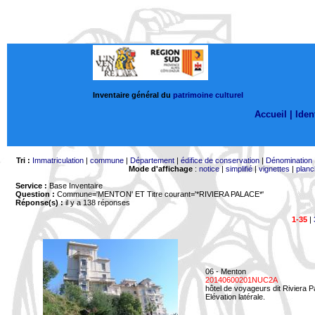
Inventaire général du
patrimoine culturel
Accueil |
Ident
Tri :
Immatriculation
|
commune
|
Département
|
édifice de conservation
|
Dénomination
Mode d'affichage
:
notice
|
simplifié
|
vignettes
|
planc
Service :
Base Inventaire
Question :
Commune='MENTON'
ET Titre courant='*RIVIERA PALACE*'
Réponse(s) :
il y a 138 réponses
1-35
|
06 - Menton
20140600201NUC2A
hôtel de voyageurs dit Riviera 
Elévation latérale.