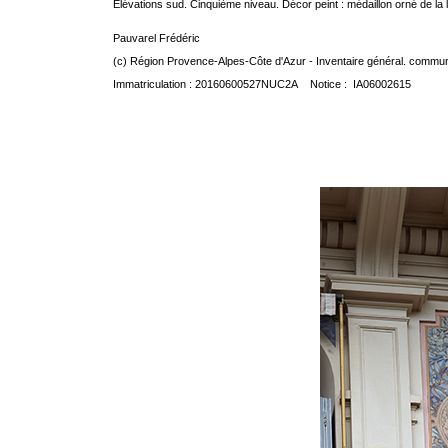
Elévations sud. Cinquième niveau. Décor peint : médaillon orné de la
Pauvarel Frédéric
(c) Région Provence-Alpes-Côte d'Azur - Inventaire général. communic
Immatriculation : 20160600527NUC2A Notice : IA06002615