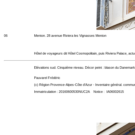
06
Menton. 28 avenue Riviera les Vignasses Menton
Hôtel de voyageurs dit Hôtel Cosmopolitain, puis Riviera Palace, act
Elévations sud. Cinquième niveau. Décor peint : blason du Danemark
Pauvarel Frédéric
(c) Région Provence-Alpes-Côte d'Azur - Inventaire général. communic
Immatriculation : 20160600530NUC2A Notice : IA06002615