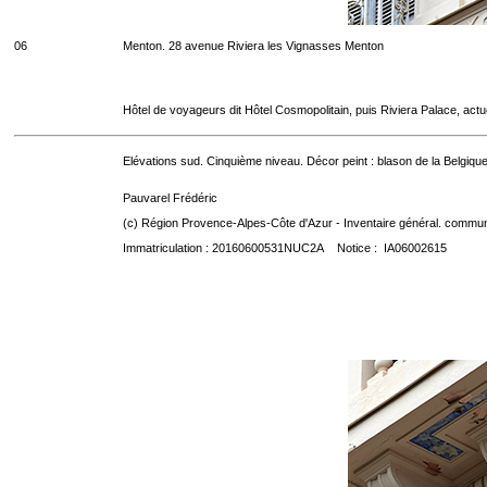
06
Menton. 28 avenue Riviera les Vignasses Menton
Hôtel de voyageurs dit Hôtel Cosmopolitain, puis Riviera Palace, act
Elévations sud. Cinquième niveau. Décor peint : blason de la Belgique
Pauvarel Frédéric
(c) Région Provence-Alpes-Côte d'Azur - Inventaire général. communic
Immatriculation : 20160600531NUC2A Notice : IA06002615