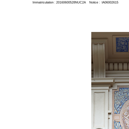
Immatriculation : 20160600528NUC2A Notice : IA06002615