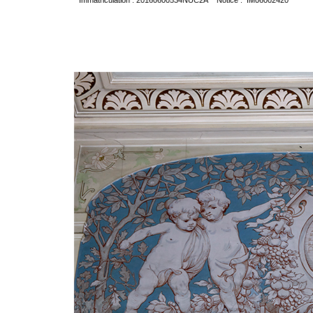
Immatriculation : 20160600534NUC2A Notice : IM06002420