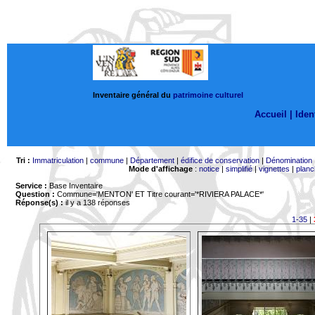
Inventaire général du
patrimoine culturel
Accueil |
Ident
Tri :
Immatriculation
|
commune
|
Département
|
édifice de conservation
|
Dénomination
Mode d'affichage
:
notice
|
simplifié
|
vignettes
|
planc
Service :
Base Inventaire
Question :
Commune='MENTON'
ET Titre courant='*RIVIERA PALACE*'
Réponse(s) :
il y a 138 réponses
1-35
|