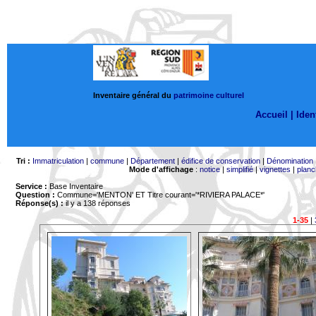
Inventaire général du
patrimoine culturel
Accueil |
Ident
Tri :
Immatriculation
|
commune
|
Département
|
édifice de conservation
|
Dénomination
Mode d'affichage
:
notice
|
simplifié
|
vignettes
|
planc
Service :
Base Inventaire
Question :
Commune='MENTON'
ET Titre courant='*RIVIERA PALACE*'
Réponse(s) :
il y a 138 réponses
1-35
|