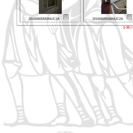
20160600565NUC2A
20160600566NUC2A
1-35
|