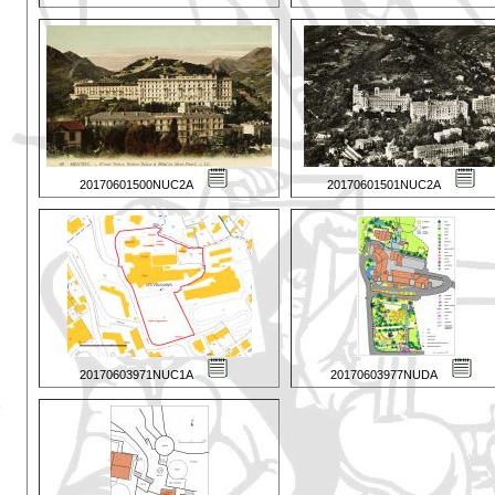
20170601500NUC2A
20170601501NUC2A
20170603971NUC1A
20170603977NUDA