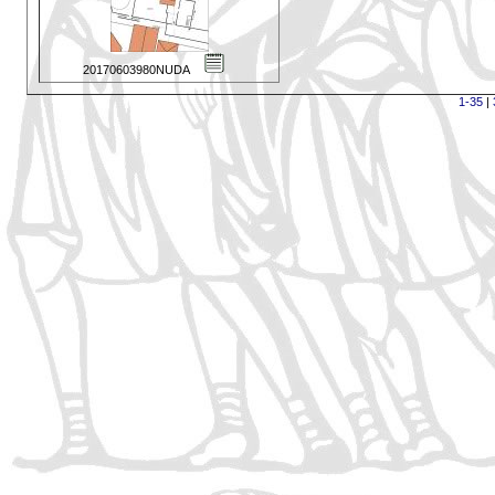
20170603980NUDA
1-35
|