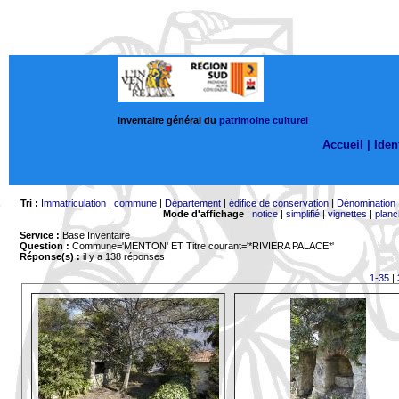
Inventaire général du
patrimoine culturel
Accueil |
Ident
Tri :
Immatriculation
|
commune
|
Département
|
édifice de conservation
|
Dénomination
Mode d'affichage
:
notice
|
simplifié
|
vignettes
|
planc
Service :
Base Inventaire
Question :
Commune='MENTON'
ET Titre courant='*RIVIERA PALACE*'
Réponse(s) :
il y a 138 réponses
1-35
|