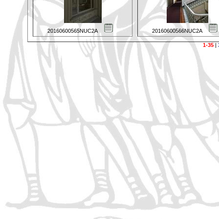
20160600565NUC2A
20160600566NUC2A
1-35
|