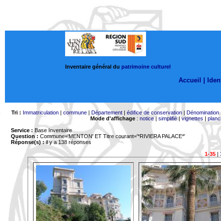
Inventaire général du
patrimoine culturel
Accueil |
Ident
Tri :
Immatriculation
|
commune
|
Département
|
édifice de conservation
|
Dénomination
Mode d'affichage
:
notice
|
simplifié
|
vignettes
|
planc
Service :
Base Inventaire
Question :
Commune='MENTON'
ET Titre courant='*RIVIERA PALACE*'
Réponse(s) :
il y a 138 réponses
1-35
|