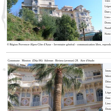
Titre
Lége
Date 
Lieu-
Doma
Num
Noti
© Région Provence-Alpes-Côte d'Azur - Inventaire général - communication libre, reproduc
Commune: Menton (Dép.06) Adresse: Riviera (avenue) 28. Aire d'étude:
Imma
Méri
Déno
Titr
Lége
Date
Lieu
Dom