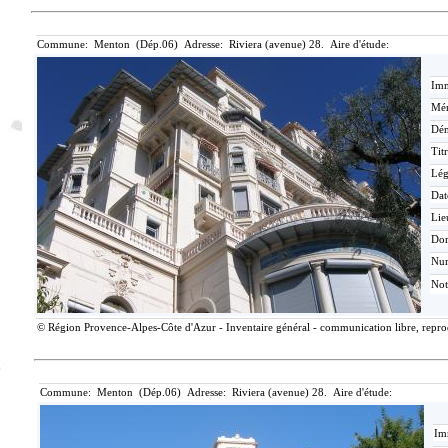
Commune: Menton (Dép.06) Adresse: Riviera (avenue) 28. Aire d'étude:
Imm
Mér
Dén
Tit
Lé
Dat
Lie
Do
Nu
Not
© Région Provence-Alpes-Côte d'Azur - Inventaire général - communication libre, reprodu
Commune: Menton (Dép.06) Adresse: Riviera (avenue) 28. Aire d'étude:
Im