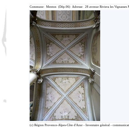
Commune: Menton (Dép.06) Adresse: 28 avenue Riviera les Vignasses 
(c) Région Provence-Alpes-Côte d'Azur - Inventaire général - communicatio