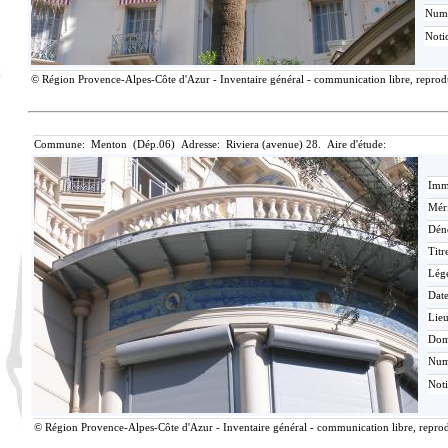
Num
Noti
© Région Provence-Alpes-Côte d'Azur - Inventaire général - communication libre, reproduc
Commune: Menton (Dép.06) Adresse: Riviera (avenue) 28. Aire d'étude:
Imma
Méri
Dén
Titr
Lég
Date
Lieu
Dom
Nu
Not
© Région Provence-Alpes-Côte d'Azur - Inventaire général - communication libre, reprodu