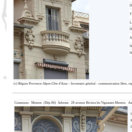
D
T
L
D
A
N
N
(c) Région Provence-Alpes-Côte d'Azur - Inventaire général - communication libre, rep
Commune: Menton (Dép.06) Adresse: 28 avenue Riviera les Vignasses Menton. Ai
I
M