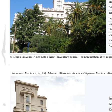
Mé
Dé
Tit
Lé
Da
Lie
Do
N
No
© Région Provence-Alpes-Côte d'Azur - Inventaire général - communication libre, reprod
Commune: Menton (Dép.06) Adresse: 28 avenue Riviera les Vignasses Menton. Aire
Im
Mé
Dé