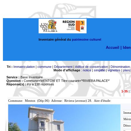
Inventaire général du
patrimoine culturel
Accueil |
Ident
Tri :
Immatriculation
|
commune
|
Département
|
édifice de conservation
|
Dénomination
Mode d'affichage
:
notice
|
simplifié
|
vignettes
|
planc
Service :
Base Inventaire
Question :
Commune='MENTON'
ET Titre courant='*RIVIERA PALACE*'
Réponse(s) :
il y a 138 réponses
1-35
|
Commune: Menton (Dép.06) Adresse: Riviera (avenue) 28. Aire d'étude:
Immat
Mérim
Déno