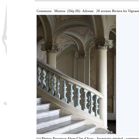
Commune: Menton (Dép.06) Adresse: 28 avenue Riviera les Vignass
(c) Région Provence-Alpes-Côte d'Azur - Inventaire général - communic