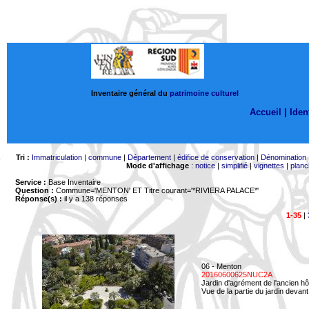
Inventaire général du
patrimoine culturel
Accueil |
Ident
Tri :
Immatriculation
|
commune
|
Département
|
édifice de conservation
|
Dénomination
Mode d'affichage
:
notice
|
simplifié
|
vignettes
|
planc
Service :
Base Inventaire
Question :
Commune='MENTON'
ET Titre courant='*RIVIERA PALACE*'
Réponse(s) :
il y a 138 réponses
1-35
|
06 - Menton
20160600625NUC2A
Jardin d'agrément de l'ancien hô
Vue de la partie du jardin devant 