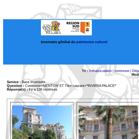
Inventaire général du
patrimoine culturel
Tri :
Immatriculation
|
commune
|
Dép
Mode
Service :
Base Inventaire
Question :
Commune='MENTON'
ET Titre courant='*RIVIERA PALACE*'
Réponse(s) :
il y a 138 réponses