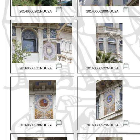
20140600201NUC2A
20140600200NUC2A
20160600521NUC2A
20160600522NUC2A
20160600528NUC2A
20160600529NUC2A