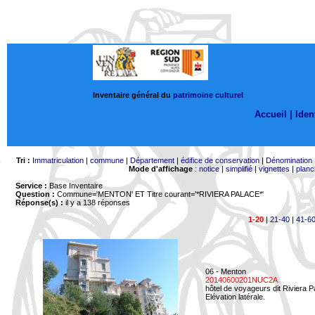
Inventaire général du
patrimoine culturel
Accueil |
Ident
Tri :
Immatriculation
|
commune
|
Département
|
édifice de conservation
|
Dénomination
Mode d'affichage
:
notice
|
simplifié
|
vignettes
|
planc
Service :
Base Inventaire
Question :
Commune='MENTON'
ET Titre courant='*RIVIERA PALACE*'
Réponse(s) :
il y a 138 réponses
1-20
|
21-40
|
41-6
06 - Menton
20140600201NUC2A
hôtel de voyageurs dit Riviera 
Elévation latérale.