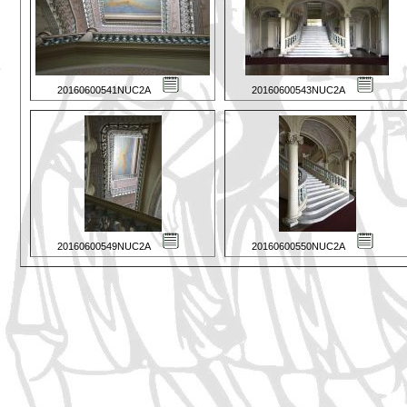
20160600541NUC2A
20160600543NUC2A
20160600549NUC2A
20160600550NUC2A