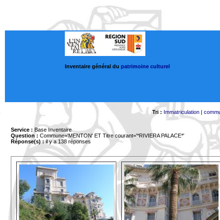
Inventaire général du
patrimoine culturel
Tri :
Immatriculation
|
comm
Service :
Base Inventaire
Question :
Commune='MENTON'
ET Titre courant='*RIVIERA PALACE*'
Réponse(s) :
il y a 138 réponses