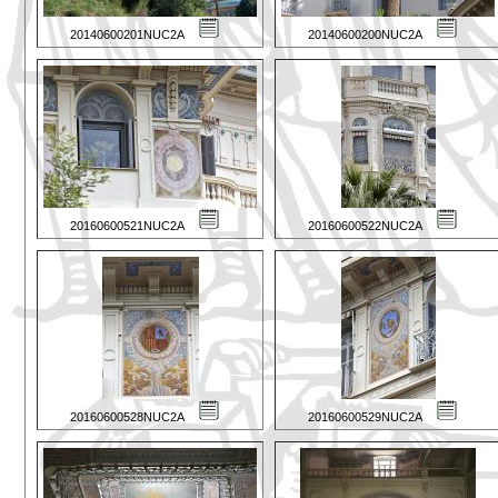
20140600201NUC2A
20140600200NUC2A
20160600521NUC2A
20160600522NUC2A
20160600528NUC2A
20160600529NUC2A