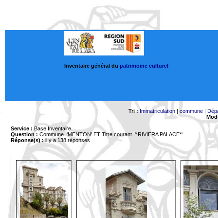
Inventaire général du
patrimoine culturel
Tri :
Immatriculation
|
commune
|
Dép
Mode
Service :
Base Inventaire
Question :
Commune='MENTON'
ET Titre courant='*RIVIERA PALACE*'
Réponse(s) :
il y a 138 réponses