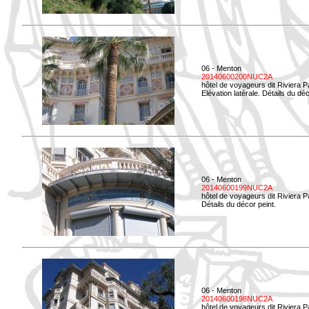
06 - Menton
20140600200NUC2A
hôtel de voyageurs dit Riviera 
Elévation latérale. Détails du déc
06 - Menton
20140600199NUC2A
hôtel de voyageurs dit Riviera 
Détails du décor peint.
06 - Menton
20140600198NUC2A
hôtel de voyageurs dit Riviera 