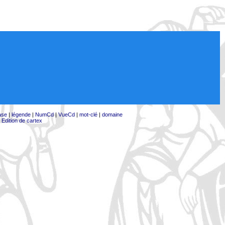
ase
|
légende
|
NumCd
|
VueCd
|
mot-clé
|
domaine
|
Edition de cartex