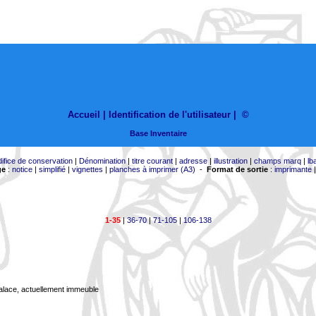
Accueil |
Identification de l'utilisateur
|
©
Base Inventaire
difice de conservation
|
Dénomination
|
titre courant
|
adresse
|
illustration
|
champs marq
|
lb
ge
:
notice
|
simplifié
|
vignettes
|
planches à imprimer (A3)
-
Format de sortie
:
imprimante
1-35
|
36-70
|
71-105
|
106-138
Palace, actuellement immeuble