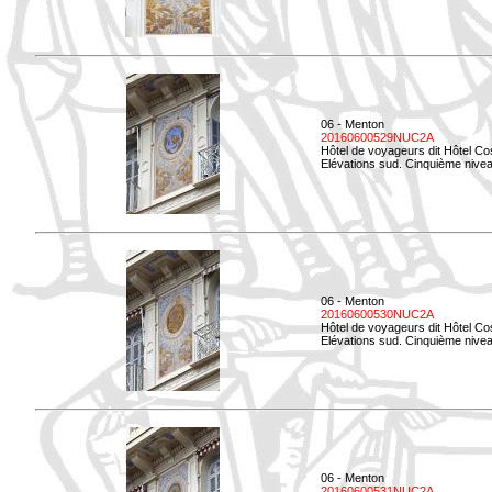
06 - Menton
20160600529NUC2A
Hôtel de voyageurs dit Hôtel Co
Elévations sud. Cinquième nivea
06 - Menton
20160600530NUC2A
Hôtel de voyageurs dit Hôtel Co
Elévations sud. Cinquième nive
06 - Menton
20160600531NUC2A