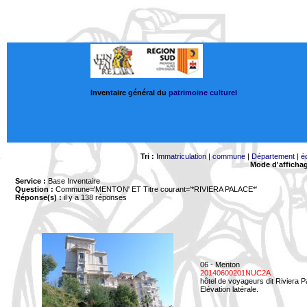
Inventaire général du
patrimoine culturel
Tri :
Immatriculation
|
commune
|
Département
|
é
Mode d'afficha
Service :
Base Inventaire
Question :
Commune='MENTON'
ET Titre courant='*RIVIERA PALACE*'
Réponse(s) :
il y a 138 réponses
06 - Menton
20140600201NUC2A
hôtel de voyageurs dit Riviera 
Elévation latérale.