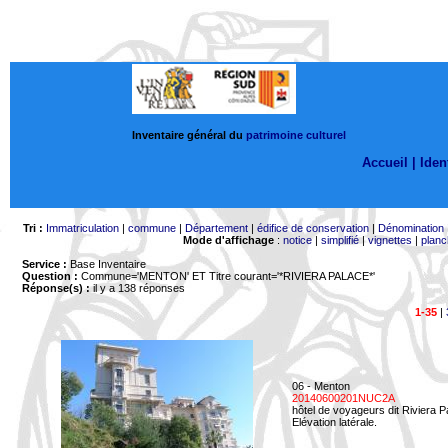
Inventaire général du
patrimoine culturel
Accueil |
Ident
Tri :
Immatriculation
|
commune
|
Département
|
édifice de conservation
|
Dénomination
Mode d'affichage
:
notice
|
simplifié
|
vignettes
|
planc
Service :
Base Inventaire
Question :
Commune='MENTON'
ET Titre courant='*RIVIERA PALACE*'
Réponse(s) :
il y a 138 réponses
1-35
|
06 - Menton
20140600201NUC2A
hôtel de voyageurs dit Riviera 
Elévation latérale.