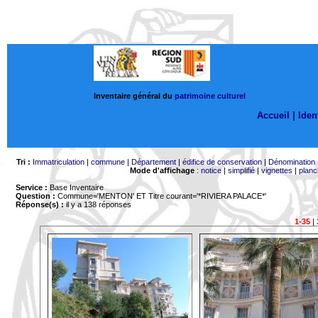
Inventaire général du
patrimoine culturel
Accueil |
Ident
Tri :
Immatriculation
|
commune
|
Département
|
édifice de conservation
|
Dénomination
Mode d'affichage
:
notice
|
simplifié
|
vignettes
|
planc
Service :
Base Inventaire
Question :
Commune='MENTON'
ET Titre courant='*RIVIERA PALACE*'
Réponse(s) :
il y a 138 réponses
1-35
|