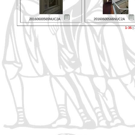
20160600565NUC2A
20160600566NUC2A
1-35
|