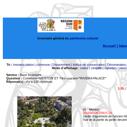
Inventaire général du
patrimoine culturel
Accueil |
Ident
Tri :
Immatriculation
|
commune
|
Département
|
édifice de conservation
|
Dénomination
Mode d'affichage
:
notice
|
simplifié
|
vignettes
|
planc
Service :
Base Inventaire
Question :
Commune='MENTON'
ET Titre courant='*RIVIERA PALACE*'
Réponse(s) :
il y a 138 réponses
1-35
|
06 - Menton
20160600625NUC2A
Jardin d'agrément de l'ancien hô
Vue de la partie du jardin devant 