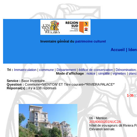
Inventaire général du
patrimoine culturel
Accueil |
Ident
Tri :
Immatriculation
|
commune
|
Département
|
édifice de conservation
|
Dénomination
Mode d'affichage
:
notice
|
simplifié
|
vignettes
|
planc
Service :
Base Inventaire
Question :
Commune='MENTON'
ET Titre courant='*RIVIERA PALACE*'
Réponse(s) :
il y a 138 réponses
1-35
|
06 - Menton
20140600201NUC2A
hôtel de voyageurs dit Riviera 
Elévation latérale.