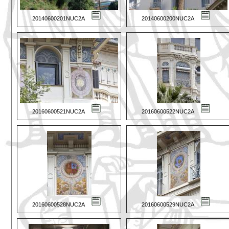
20140600201NUC2A
20140600200NUC2A
20160600521NUC2A
20160600522NUC2A
20160600528NUC2A
20160600529NUC2A