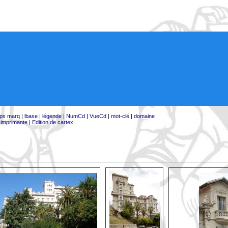
ps marq
|
lbase
|
légende
|
NumCd
|
VueCd
|
mot-clé
|
domaine
:
imprimante
|
Edition de cartex