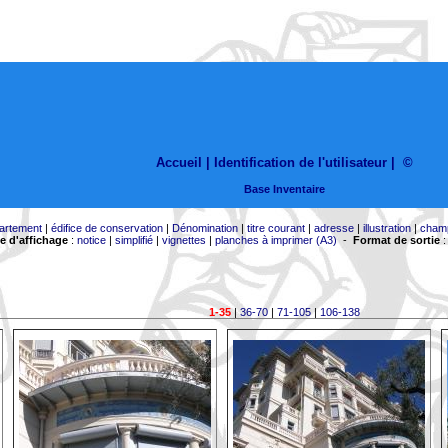
Accueil |
Identification de l'utilisateur
|
©
Base Inventaire
artement
|
édifice de conservation
|
Dénomination
|
titre courant
|
adresse
|
illustration
|
cham
 d'affichage
:
notice
|
simplifié
|
vignettes
|
planches à imprimer (A3)
-
Format de sortie
1-35
|
36-70
|
71-105
|
106-138