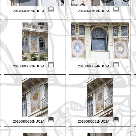
20140600199NUC2A
20140600198NUC2A
20160600523NUC2A
20160600524NUC2A
20160600530NUC2A
20160600531NUC2A