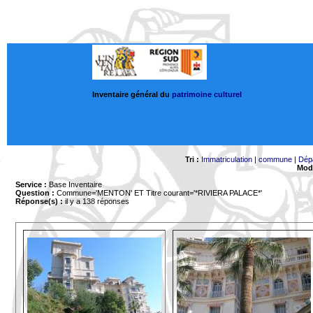
Inventaire général du
patrimoine culturel
Tri :
Immatriculation
|
commune
|
Dép
Mode
Service :
Base Inventaire
Question :
Commune='MENTON'
ET Titre courant='*RIVIERA PALACE*'
Réponse(s) :
il y a 138 réponses