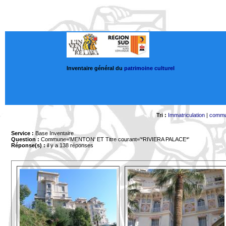
Inventaire général du
patrimoine culturel
Tri :
Immatriculation
|
comm
Service :
Base Inventaire
Question :
Commune='MENTON'
ET Titre courant='*RIVIERA PALACE*'
Réponse(s) :
il y a 138 réponses