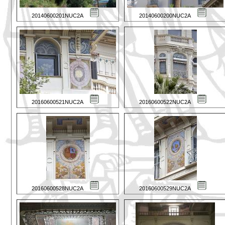
20140600201NUC2A
20140600200NUC2A
20160600521NUC2A
20160600522NUC2A
20160600528NUC2A
20160600529NUC2A