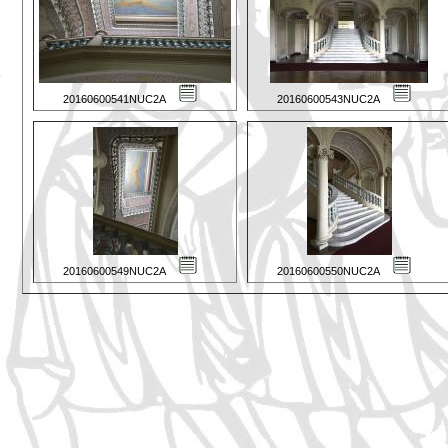
20160600541NUC2A
20160600543NUC2A
20160600549NUC2A
20160600550NUC2A