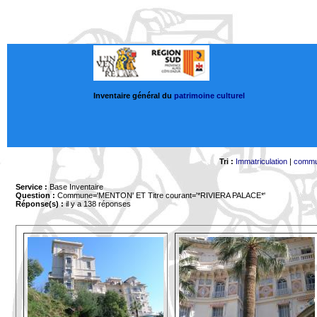
Inventaire général du
patrimoine culturel
Tri :
Immatriculation
|
comm
Service :
Base Inventaire
Question :
Commune='MENTON'
ET Titre courant='*RIVIERA PALACE*'
Réponse(s) :
il y a 138 réponses