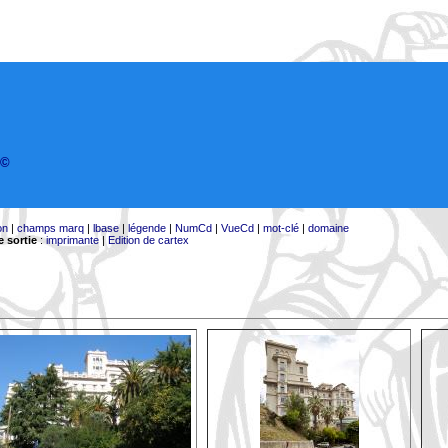
©
on
|
champs marq
|
lbase
|
légende
|
NumCd
|
VueCd
|
mot-clé
|
domaine
 sortie
:
imprimante
|
Edition de cartex