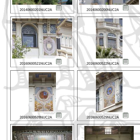
20140600201NUC2A
20140600200NUC2A
20160600521NUC2A
20160600522NUC2A
20160600528NUC2A
20160600529NUC2A