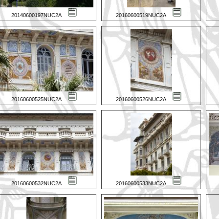
20140600197NUC2A
20160600519NUC2A
20160600525NUC2A
20160600526NUC2A
20160600532NUC2A
20160600533NUC2A