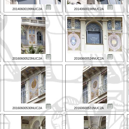
20140600199NUC2A
20140600198NUC2A
20160600523NUC2A
20160600524NUC2A
20160600530NUC2A
20160600531NUC2A