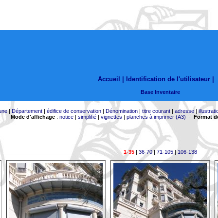
Accueil |
Identification de l'utilisateur
|
Base Inventaire
une
|
Département
|
édifice de conservation
|
Dénomination
|
titre courant
|
adresse
|
illustrati
Mode d'affichage
:
notice
|
simplifié
|
vignettes
|
planches à imprimer (A3)
-
Format de
1-35
|
36-70
|
71-105
|
106-138