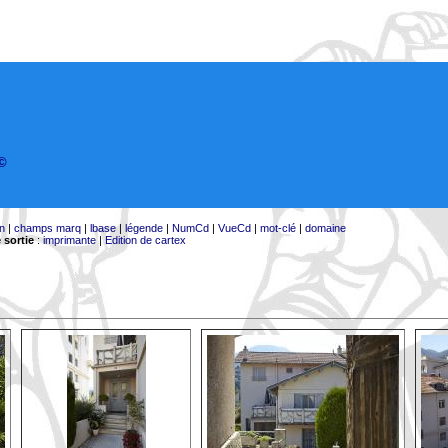
©
on
|
champs marq
|
lbase
|
légende
|
NumCd
|
VueCd
|
mot-clé
|
domaine
 sortie
:
imprimante
|
Edition de cartex