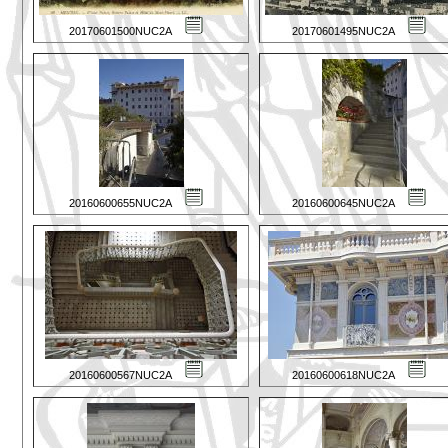
20170601500NUC2A
20170601495NUC2A
20160600655NUC2A
20160600645NUC2A
20160600567NUC2A
20160600618NUC2A