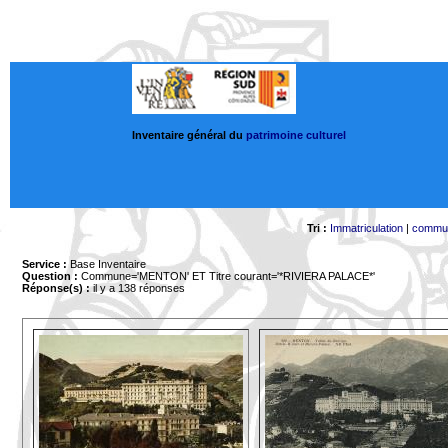
Inventaire général du
patrimoine culturel
Tri :
Immatriculation
|
commu
Service :
Base Inventaire
Question :
Commune='MENTON'
ET Titre courant='*RIVIERA PALACE*'
Réponse(s) :
il y a 138 réponses