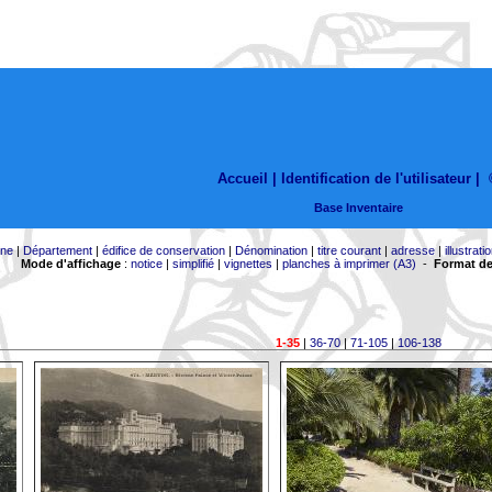
Accueil |
Identification de l'utilisateur
|
Base Inventaire
ne
|
Département
|
édifice de conservation
|
Dénomination
|
titre courant
|
adresse
|
illustrati
Mode d'affichage
:
notice
|
simplifié
|
vignettes
|
planches à imprimer (A3)
-
Format de
1-35
|
36-70
|
71-105
|
106-138