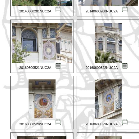
20140600201NUC2A
20140600200NUC2A
20160600521NUC2A
20160600522NUC2A
20160600528NUC2A
20160600529NUC2A