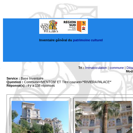
Inventaire général du
patrimoine culturel
Tri :
Immatriculation
|
commune
|
Dép
Mode
Service :
Base Inventaire
Question :
Commune='MENTON'
ET Titre courant='*RIVIERA PALACE*'
Réponse(s) :
il y a 138 réponses