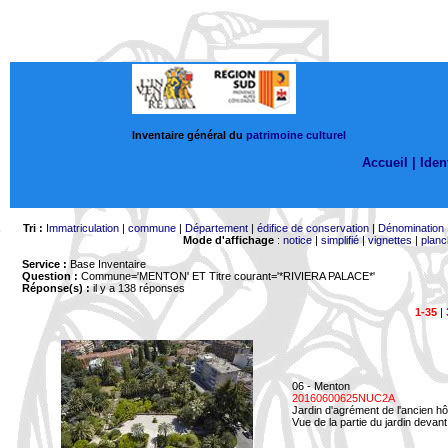
Inventaire général du
patrimoine culturel
Accueil |
Ident
Tri :
Immatriculation
|
commune
|
Département
|
édifice de conservation
|
Dénomination
Mode d'affichage
:
notice
|
simplifié
|
vignettes
|
planc
Service :
Base Inventaire
Question :
Commune='MENTON'
ET Titre courant='*RIVIERA PALACE*'
Réponse(s) :
il y a 138 réponses
1-35
|
06 - Menton
20160600625NUC2A
Jardin d'agrément de l'ancien hô
Vue de la partie du jardin devant 