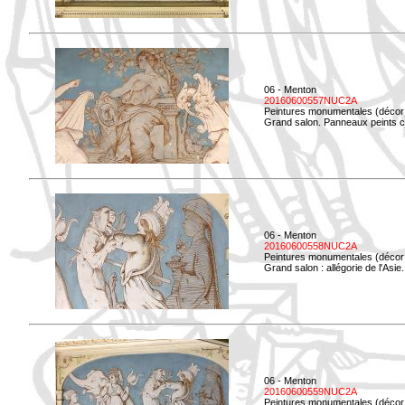
06 - Menton
20160600557NUC2A
Peintures monumentales (décor i
Grand salon. Panneaux peints co
06 - Menton
20160600558NUC2A
Peintures monumentales (décor i
Grand salon : allégorie de l'Asie.
06 - Menton
20160600559NUC2A
Peintures monumentales (décor i