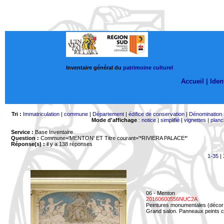
Inventaire général du
patrimoine culturel
Accueil |
Ident
Tri :
Immatriculation
|
commune
|
Département
|
édifice de conservation
|
Dénomination
Mode d'affichage
:
notice
|
simplifié
|
vignettes
|
planc
Service :
Base Inventaire
Question :
Commune='MENTON'
ET Titre courant='*RIVIERA PALACE*'
Réponse(s) :
il y a 138 réponses
1-35
|
06 - Menton
20160600556NUC2A
Peintures monumentales (décor i
Grand salon. Panneaux peints co