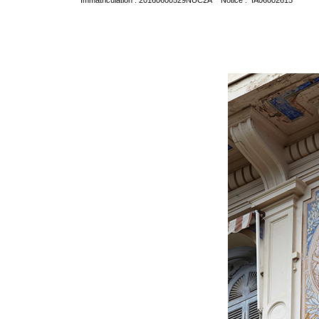
Immatriculation : 20160600529NUC2A Notice : IA06002615