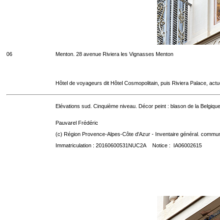
06
Menton. 28 avenue Riviera les Vignasses Menton
Hôtel de voyageurs dit Hôtel Cosmopolitain, puis Riviera Palace, act
Elévations sud. Cinquième niveau. Décor peint : blason de la Belgique
Pauvarel Frédéric
(c) Région Provence-Alpes-Côte d'Azur - Inventaire général. communic
Immatriculation : 20160600531NUC2A Notice : IA06002615