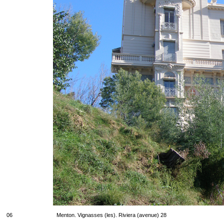
06
Menton. Vignasses (les). Riviera (avenue) 28