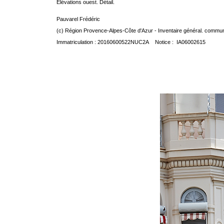
Elévations ouest. Détail.
Pauvarel Frédéric
(c) Région Provence-Alpes-Côte d'Azur - Inventaire général. communic
Immatriculation : 20160600522NUC2A Notice : IA06002615