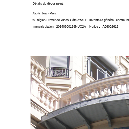
Détails du décor peint.
Aliotti, Jean-Marc
© Région Provence-Alpes-Côte d'Azur - Inventaire général. communica
Immatriculation : 20140600199NUC2A Notice : IA06002615