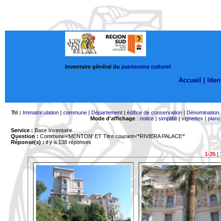
Inventaire général du
patrimoine culturel
Accueil |
Ident
Tri :
Immatriculation
|
commune
|
Département
|
édifice de conservation
|
Dénomination
Mode d'affichage
:
notice
|
simplifié
|
vignettes
|
planc
Service :
Base Inventaire
Question :
Commune='MENTON'
ET Titre courant='*RIVIERA PALACE*'
Réponse(s) :
il y a 138 réponses
1-35
|