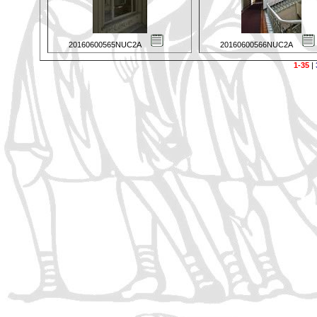
20160600565NUC2A
20160600566NUC2A
1-35
|