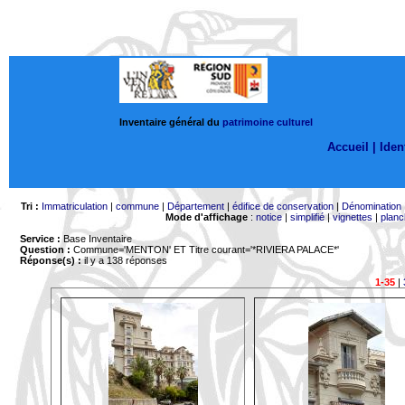
Inventaire général du
patrimoine culturel
Accueil |
Ident
Tri :
Immatriculation
|
commune
|
Département
|
édifice de conservation
|
Dénomination
Mode d'affichage
:
notice
|
simplifié
|
vignettes
|
planc
Service :
Base Inventaire
Question :
Commune='MENTON'
ET Titre courant='*RIVIERA PALACE*'
Réponse(s) :
il y a 138 réponses
1-35
|