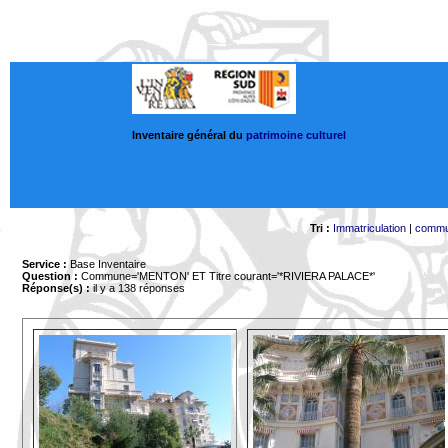
Inventaire général du
patrimoine culturel
Tri :
Immatriculation
|
comm
Service :
Base Inventaire
Question :
Commune='MENTON'
ET Titre courant='*RIVIERA PALACE*'
Réponse(s) :
il y a 138 réponses