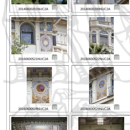
20140600201NUC2A
20140600200NUC2A
20160600521NUC2A
20160600522NUC2A
20160600528NUC2A
20160600529NUC2A