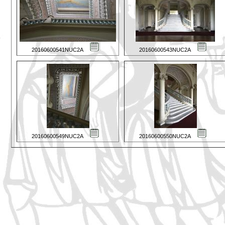
20160600541NUC2A
20160600543NUC2A
20160600549NUC2A
20160600550NUC2A