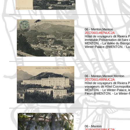
06 - Menton;Menton
20170601497NUC2A
Hôtel de voyageurs dit Riviera 
immeuble;Présentation de l'aire
MENTON. - La Vallée du Borrigo 
Winter-Palace.@MENTON. - La Val
06 - Menton;Menton;Menton
20170601498NUC2A
Hôtel de voyageurs dit Riviera 
voyageurs dit Hôtel Cosmopolita
MENTON. - Le Winter-Palace, le 
Fleuri.@MENTON. - Le Winter-Pal
06 - Menton
20160600629NUC2A