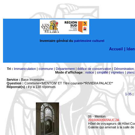
Inventaire général du
patrimoine culturel
Accueil |
Ident
Tri :
Immatriculation
|
commune
|
Département
|
édifice de conservation
|
Dénomination
Mode d'affichage
:
notice
|
simplifié
|
vignettes
|
planc
Service :
Base Inventaire
Question :
Commune='MENTON'
ET Titre courant='*RIVIERA PALACE*'
Réponse(s) :
il y a 138 réponses
1-35
|
06 - Menton
20160600565NUC2A
Hôtel de voyageurs dit Hôtel Co
Galerie qui amenait à la salle de 