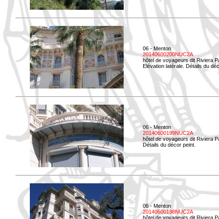
06 - Menton
20140600200NUC2A
hôtel de voyageurs dit Riviera 
Elévation latérale. Détails du déc
06 - Menton
20140600199NUC2A
hôtel de voyageurs dit Riviera 
Détails du décor peint.
06 - Menton
20140600198NUC2A
hôtel de voyageurs dit Riviera 