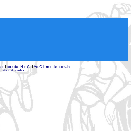
ase
|
légende
|
NumCd
|
VueCd
|
mot-clé
|
domaine
|
Edition de cartex