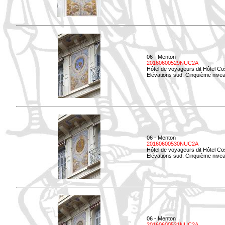
06 - Menton
20160600529NUC2A
Hôtel de voyageurs dit Hôtel Co
Elévations sud. Cinquième nivea
06 - Menton
20160600530NUC2A
Hôtel de voyageurs dit Hôtel Co
Elévations sud. Cinquième nive
06 - Menton
20160600531NUC2A