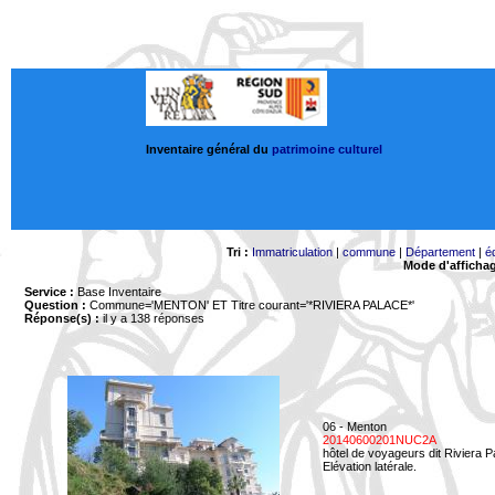
Inventaire général du
patrimoine culturel
Tri :
Immatriculation
|
commune
|
Département
|
é
Mode d'afficha
Service :
Base Inventaire
Question :
Commune='MENTON'
ET Titre courant='*RIVIERA PALACE*'
Réponse(s) :
il y a 138 réponses
06 - Menton
20140600201NUC2A
hôtel de voyageurs dit Riviera 
Elévation latérale.