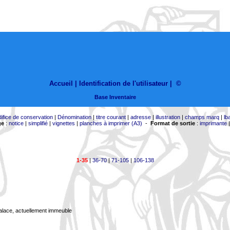
Accueil |
Identification de l'utilisateur
|
©
Base Inventaire
difice de conservation
|
Dénomination
|
titre courant
|
adresse
|
illustration
|
champs marq
|
lb
ge
:
notice
|
simplifié
|
vignettes
|
planches à imprimer (A3)
-
Format de sortie
:
imprimante
1-35
|
36-70
|
71-105
|
106-138
Palace, actuellement immeuble