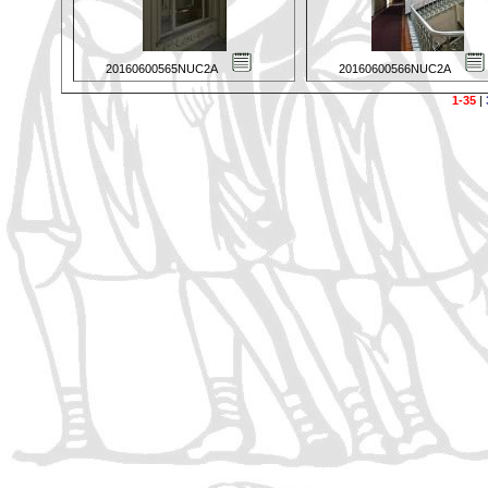
20160600565NUC2A
20160600566NUC2A
1-35
|