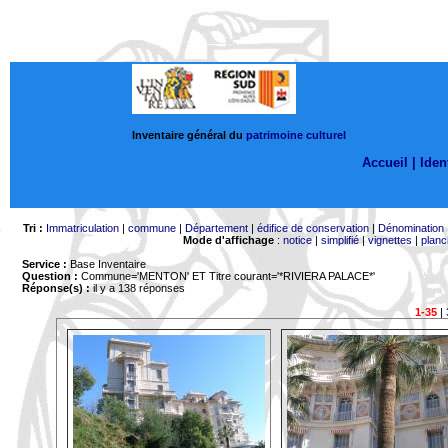
Inventaire général du
patrimoine culturel
Accueil |
Ident
Tri :
Immatriculation
|
commune
|
Département
|
édifice de conservation
|
Dénomination
Mode d'affichage
:
notice
|
simplifié
|
vignettes
|
planc
Service :
Base Inventaire
Question :
Commune='MENTON'
ET Titre courant='*RIVIERA PALACE*'
Réponse(s) :
il y a 138 réponses
1-35
|