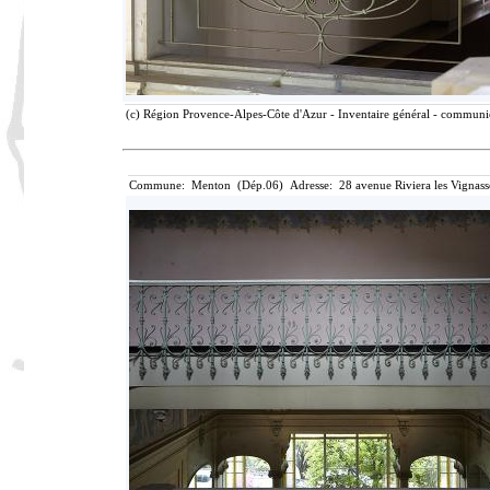
(c) Région Provence-Alpes-Côte d'Azur - Inventaire général - communica
Commune: Menton (Dép.06) Adresse: 28 avenue Riviera les Vignass