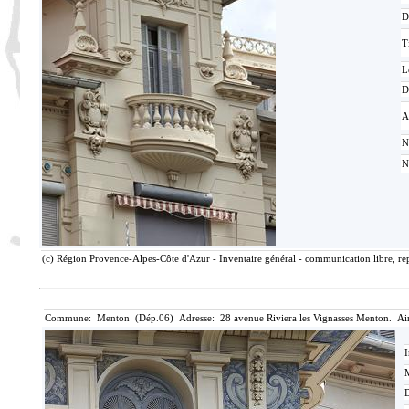
D
T
L
D
A
N
N
(c) Région Provence-Alpes-Côte d'Azur - Inventaire général - communication libre, rep
Commune: Menton (Dép.06) Adresse: 28 avenue Riviera les Vignasses Menton. Ai
I
M