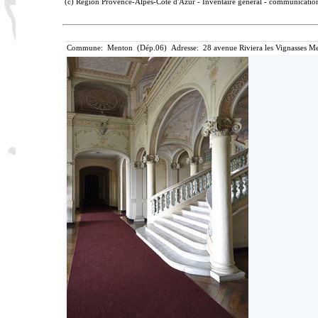
(c) Région Provence-Alpes-Côte d'Azur - Inventaire général - communication 
Commune: Menton (Dép.06) Adresse: 28 avenue Riviera les Vignasses Me