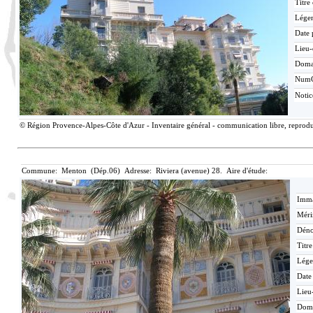
Titre
Lége
Date 
Lieu-
Doma
Num
Noti
© Région Provence-Alpes-Côte d'Azur - Inventaire général - communication libre, reproduc
Commune: Menton (Dép.06) Adresse: Riviera (avenue) 28. Aire d'étude:
Imma
Méri
Déno
Titr
Lége
Date
Lieu
Dom