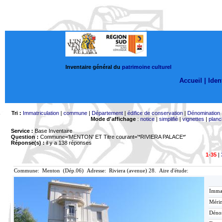
Inventaire général du
patrimoine culturel
Accueil |
Ident
Tri :
Immatriculation
|
commune
|
Département
|
édifice de conservation
|
Dénomination
Mode d'affichage
:
notice
|
simplifié
|
vignettes
|
planc
Service :
Base Inventaire
Question :
Commune='MENTON'
ET Titre courant='*RIVIERA PALACE*'
Réponse(s) :
il y a 138 réponses
1-35
|
Commune: Menton (Dép.06) Adresse: Riviera (avenue) 28. Aire d'étude:
Immat
Mérim
Déno