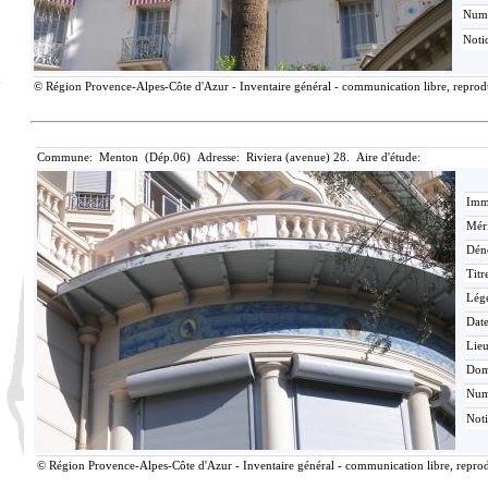
Num
Noti
© Région Provence-Alpes-Côte d'Azur - Inventaire général - communication libre, reproduc
Commune: Menton (Dép.06) Adresse: Riviera (avenue) 28. Aire d'étude:
Imma
Méri
Dén
Titr
Lég
Date
Lieu
Dom
Nu
Not
© Région Provence-Alpes-Côte d'Azur - Inventaire général - communication libre, reprodu