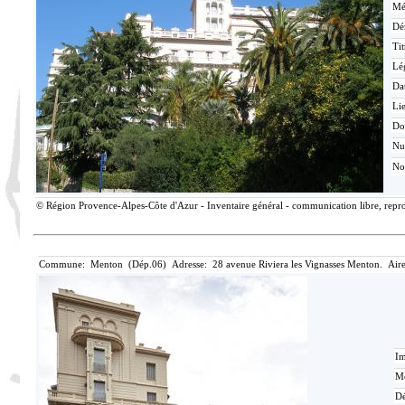
Mé
Dé
Tit
Lé
Da
Lie
Do
N
No
© Région Provence-Alpes-Côte d'Azur - Inventaire général - communication libre, reprod
Commune: Menton (Dép.06) Adresse: 28 avenue Riviera les Vignasses Menton. Aire
Im
Mé
Dé