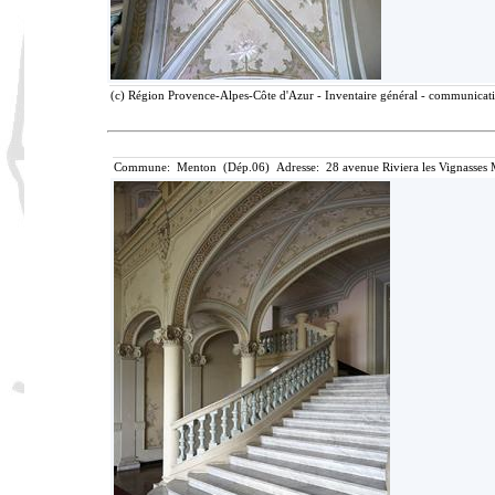
(c) Région Provence-Alpes-Côte d'Azur - Inventaire général - communicatio
Commune: Menton (Dép.06) Adresse: 28 avenue Riviera les Vignasses 