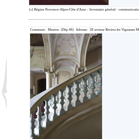
(c) Région Provence-Alpes-Côte d'Azur - Inventaire général - communication 
Commune: Menton (Dép.06) Adresse: 28 avenue Riviera les Vignasses M