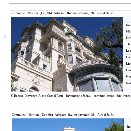
Commune: Menton (Dép.06) Adresse: Riviera (avenue) 28. Aire d'étude:
Imm
Mér
Dén
Tit
Lé
Dat
Lie
Do
Nu
Not
© Région Provence-Alpes-Côte d'Azur - Inventaire général - communication libre, reprodu
Commune: Menton (Dép.06) Adresse: Riviera (avenue) 28. Aire d'étude:
Im