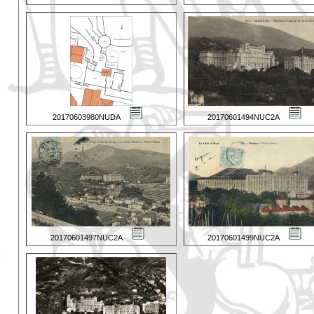
20170603980NUDA
20170601494NUC2A
20170601497NUC2A
20170601499NUC2A