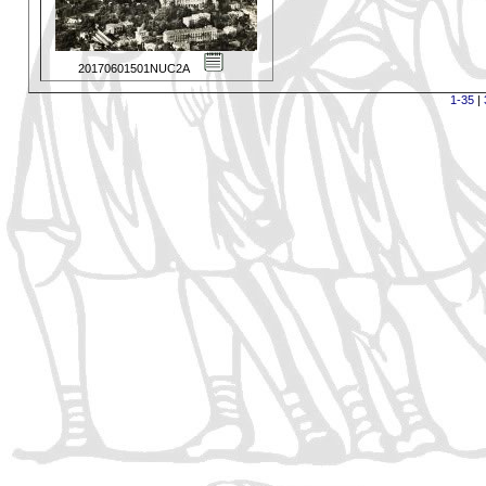
20170601501NUC2A
1-35
|