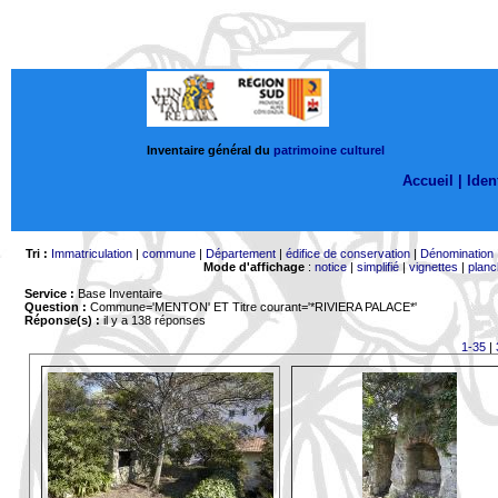
Inventaire général du
patrimoine culturel
Accueil |
Ident
Tri :
Immatriculation
|
commune
|
Département
|
édifice de conservation
|
Dénomination
Mode d'affichage
:
notice
|
simplifié
|
vignettes
|
planc
Service :
Base Inventaire
Question :
Commune='MENTON'
ET Titre courant='*RIVIERA PALACE*'
Réponse(s) :
il y a 138 réponses
1-35
|