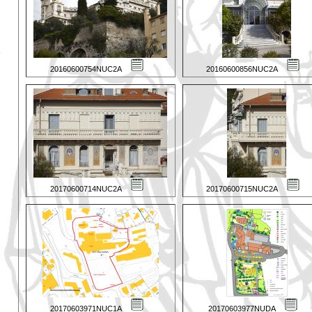
20160600754NUC2A
20160600856NUC2A
20170600714NUC2A
20170600715NUC2A
20170603971NUC1A
20170603977NUDA