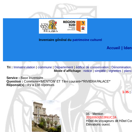
Inventaire général du
patrimoine culturel
Accueil |
Ident
Tri :
Immatriculation
|
commune
|
Département
|
édifice de conservation
|
Dénomination
Mode d'affichage
:
notice
|
simplifié
|
vignettes
|
planc
Service :
Base Inventaire
Question :
Commune='MENTON'
ET Titre courant='*RIVIERA PALACE*'
Réponse(s) :
il y a 138 réponses
1-35
|
06 - Menton
20160600519NUC2A
Hôtel de voyageurs dit Hôtel Co
Elévations ouest.