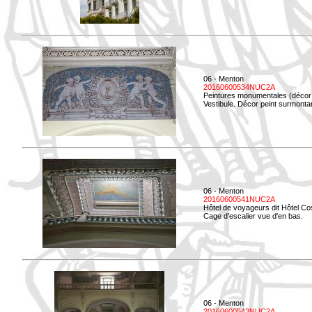
06 - Menton
20160600534NUC2A
Peintures monumentales (décor i
Vestibule. Décor peint surmontan
06 - Menton
20160600541NUC2A
Hôtel de voyageurs dit Hôtel Co
Cage d'escalier vue d'en bas.
06 - Menton
20160600543NUC2A