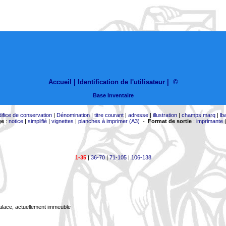
Accueil |
Identification de l'utilisateur
|
©
Base Inventaire
difice de conservation
|
Dénomination
|
titre courant
|
adresse
|
illustration
|
champs marq
|
lb
ge
:
notice
|
simplifié
|
vignettes
|
planches à imprimer (A3)
-
Format de sortie
:
imprimante
1-35
|
36-70
|
71-105
|
106-138
Palace, actuellement immeuble