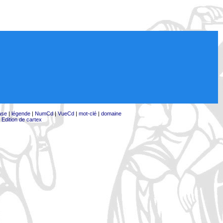
ase
|
légende
|
NumCd
|
VueCd
|
mot-clé
|
domaine
|
Edition de cartex