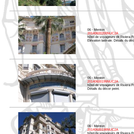
06 - Menton
20140600200NUC2A
hôtel de voyageurs dit Riviera 
Elévation latérale. Détails du déc
06 - Menton
20140600199NUC2A
hôtel de voyageurs dit Riviera 
Détails du décor peint.
06 - Menton
20140600198NUC2A
hôtel de voyageurs dit Riviera 