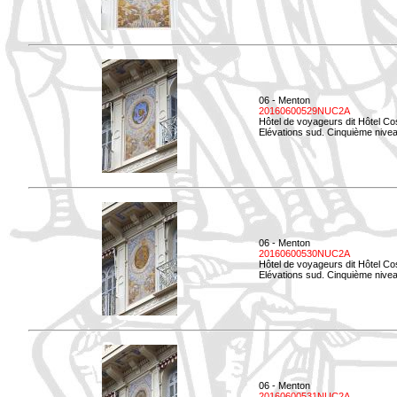
06 - Menton
20160600529NUC2A
Hôtel de voyageurs dit Hôtel Co
Elévations sud. Cinquième nivea
06 - Menton
20160600530NUC2A
Hôtel de voyageurs dit Hôtel Co
Elévations sud. Cinquième nive
06 - Menton
20160600531NUC2A