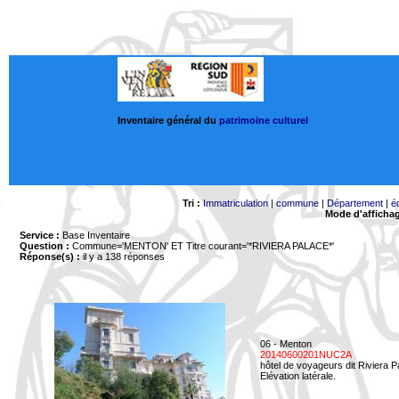
Inventaire général du
patrimoine culturel
Tri :
Immatriculation
|
commune
|
Département
|
é
Mode d'afficha
Service :
Base Inventaire
Question :
Commune='MENTON'
ET Titre courant='*RIVIERA PALACE*'
Réponse(s) :
il y a 138 réponses
06 - Menton
20140600201NUC2A
hôtel de voyageurs dit Riviera 
Elévation latérale.