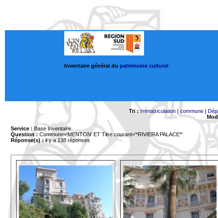
Inventaire général du
patrimoine culturel
Tri :
Immatriculation
|
commune
|
Dép
Mode
Service :
Base Inventaire
Question :
Commune='MENTON'
ET Titre courant='*RIVIERA PALACE*'
Réponse(s) :
il y a 138 réponses