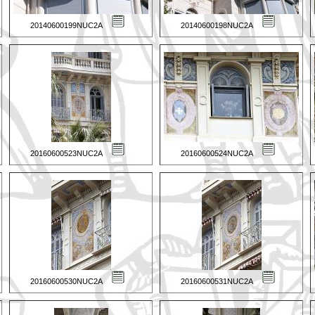
20140600199NUC2A
20140600198NUC2A
20160600523NUC2A
20160600524NUC2A
20160600530NUC2A
20160600531NUC2A