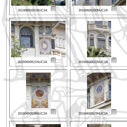
20140600201NUC2A
20140600200NUC2A
20160600521NUC2A
20160600522NUC2A
20160600528NUC2A
20160600529NUC2A