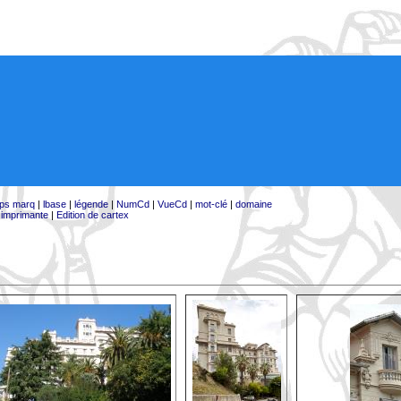
ps marq
|
lbase
|
légende
|
NumCd
|
VueCd
|
mot-clé
|
domaine
:
imprimante
|
Edition de cartex