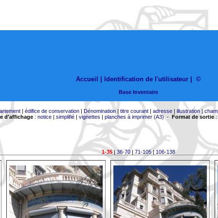
Accueil |
Identification de l'utilisateur
|
©
Base Inventaire
artement
|
édifice de conservation
|
Dénomination
|
titre courant
|
adresse
|
illustration
|
cham
 d'affichage
:
notice
|
simplifié
|
vignettes
|
planches à imprimer (A3)
-
Format de sortie
1-35
|
36-70
|
71-105
|
106-138