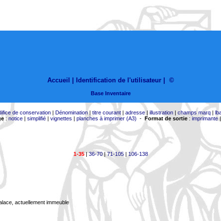
Accueil |
Identification de l'utilisateur
|
©
Base Inventaire
difice de conservation
|
Dénomination
|
titre courant
|
adresse
|
illustration
|
champs marq
|
lb
ge
:
notice
|
simplifié
|
vignettes
|
planches à imprimer (A3)
-
Format de sortie
:
imprimante
1-35
|
36-70
|
71-105
|
106-138
Palace, actuellement immeuble