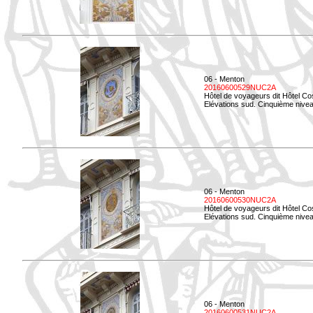
06 - Menton
20160600529NUC2A
Hôtel de voyageurs dit Hôtel Co
Elévations sud. Cinquième nivea
06 - Menton
20160600530NUC2A
Hôtel de voyageurs dit Hôtel Co
Elévations sud. Cinquième nive
06 - Menton
20160600531NUC2A