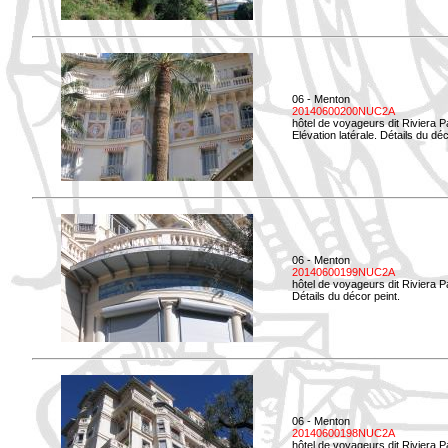
06 - Menton
20140600200NUC2A
hôtel de voyageurs dit Riviera 
Elévation latérale. Détails du déc
06 - Menton
20140600199NUC2A
hôtel de voyageurs dit Riviera 
Détails du décor peint.
06 - Menton
20140600198NUC2A
hôtel de voyageurs dit Riviera 