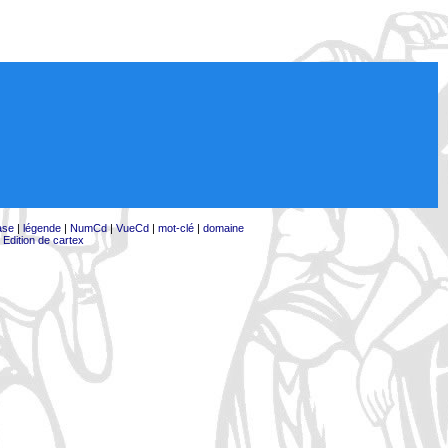
ase
|
légende
|
NumCd
|
VueCd
|
mot-clé
|
domaine
|
Edition de cartex