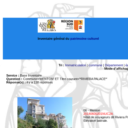
Inventaire général du
patrimoine culturel
Tri :
Immatriculation
|
commune
|
Département
|
é
Mode d'afficha
Service :
Base Inventaire
Question :
Commune='MENTON'
ET Titre courant='*RIVIERA PALACE*'
Réponse(s) :
il y a 138 réponses
06 - Menton
20140600201NUC2A
hôtel de voyageurs dit Riviera 
Elévation latérale.