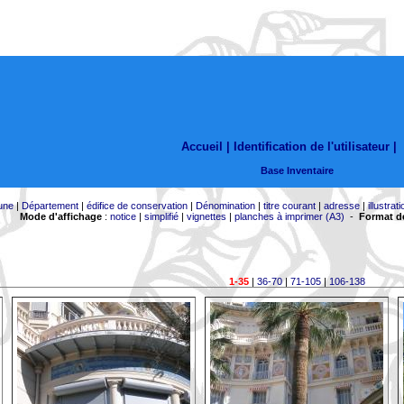
Accueil |
Identification de l'utilisateur
|
Base Inventaire
une
|
Département
|
édifice de conservation
|
Dénomination
|
titre courant
|
adresse
|
illustrati
Mode d'affichage
:
notice
|
simplifié
|
vignettes
|
planches à imprimer (A3)
-
Format de
1-35
|
36-70
|
71-105
|
106-138