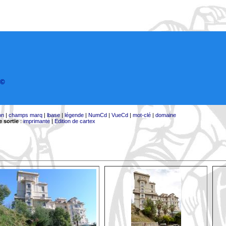
©
on
|
champs marq
|
lbase
|
légende
|
NumCd
|
VueCd
|
mot-clé
|
domaine
 sortie
:
imprimante
|
Edition de cartex