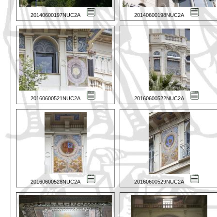
20140600197NUC2A
20140600198NUC2A
20160600521NUC2A
20160600522NUC2A
20160600528NUC2A
20160600529NUC2A