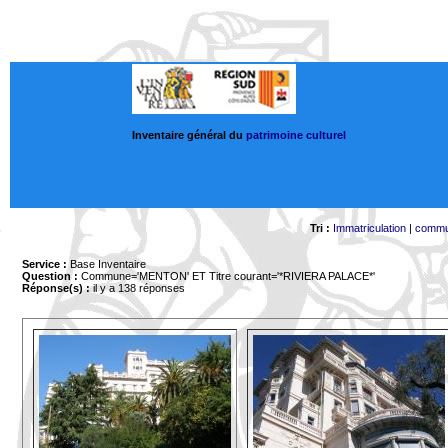
Inventaire général du
patrimoine culturel
Tri :
Immatriculation
|
comm
Service :
Base Inventaire
Question :
Commune='MENTON'
ET Titre courant='*RIVIERA PALACE*'
Réponse(s) :
il y a 138 réponses