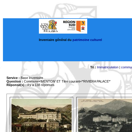
Inventaire général du
patrimoine culturel
Tri :
Immatriculation
|
commu
Service :
Base Inventaire
Question :
Commune='MENTON'
ET Titre courant='*RIVIERA PALACE*'
Réponse(s) :
il y a 138 réponses