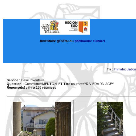
Inventaire général du
patrimoine culturel
Tri :
Immatriculation
Service :
Base Inventaire
Question :
Commune='MENTON'
ET Titre courant='*RIVIERA PALACE*'
Réponse(s) :
il y a 138 réponses