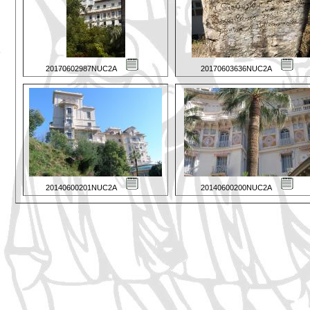
20170602987NUC2A
20170603636NUC2A
20140600201NUC2A
20140600200NUC2A